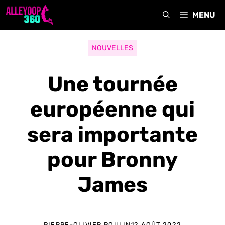
Aller
MENU
au
contenu
NOUVELLES
Une tournée
européenne qui
sera importante
pour Bronny
James
PIERRE-OLIVIER POULIN
12 AOÛT 2022