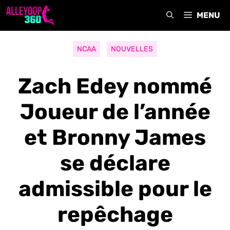
Aller
MENU
au
contenu
NCAA
NOUVELLES
Zach Edey nommé
Joueur de l’année
et Bronny James
se déclare
admissible pour le
repêchage