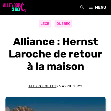
Aller
MENU
au
contenu
LECB
QUÉBEC
Alliance : Hernst
Laroche de retour
à la maison
ALEXIS GOULET
26 AVRIL 2022