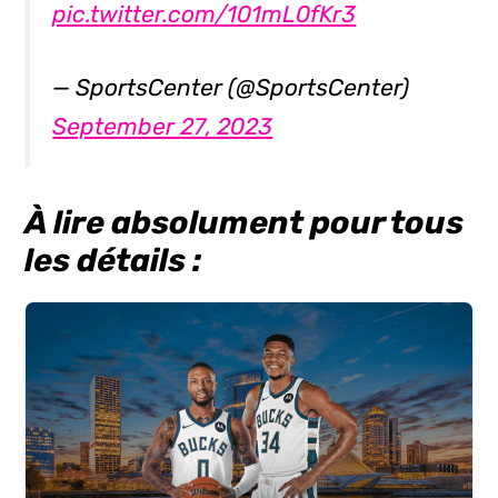
pic.twitter.com/101mL0fKr3
— SportsCenter (@SportsCenter)
September 27, 2023
À lire absolument pour tous
les détails :