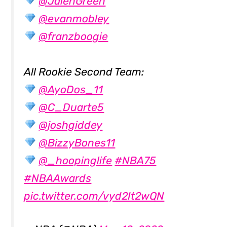
@JalenGreen
@evanmobley
@franzboogie
All Rookie Second Team:
@AyoDos_11
@C_Duarte5
@joshgiddey
@BizzyBones11
@_hoopinglife
#NBA75
#NBAAwards
pic.twitter.com/vyd2It2wQN