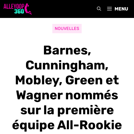
Aller
MENU
au
contenu
NOUVELLES
Barnes,
Cunningham,
Mobley, Green et
Wagner nommés
sur la première
équipe All-Rookie