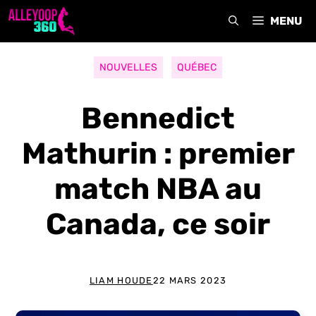
Aller
MENU
au
contenu
NOUVELLES
QUÉBEC
Bennedict
Mathurin : premier
match NBA au
Canada, ce soir
LIAM HOUDE
22 MARS 2023