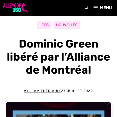
Aller
MENU
au
contenu
LECB
NOUVELLES
Dominic Green
libéré par l’Alliance
de Montréal
WILLIAM THÉRIAULT
27 JUILLET 2022