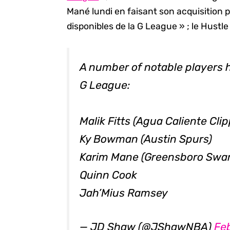
Mané lundi en faisant son acquisition p
disponibles de la G League » ; le Hustle
A number of notable players 
G League:
Malik Fitts (Agua Caliente Cli
Ky Bowman (Austin Spurs)
Karim Mane (Greensboro Swa
Quinn Cook
Jah’Mius Ramsey
— JD Shaw (@JShawNBA)
Fe