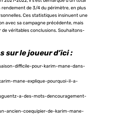
n 2021-2022, il s’est démarqué d’un total
n rendement de 3/4 du périmètre, en plus
rsonnelles. Ces statistiques insinuent une
son avec sa campagne précédente, mais
rer de véritables conclusions. Souhaitons-
sur le joueur d’ici :
saison-difficile-pour-karim-mane-dans-
karim-mane-explique-pourquoi-il-a-
/luguentz-a-des-mots-dencouragement-
/un-ancien-coequipier-de-karim-mane-