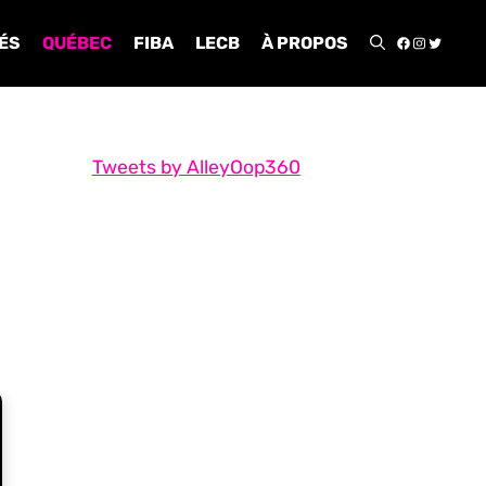
FACEBOO
INSTA
TWIT
ÉS
QUÉBEC
FIBA
LECB
À PROPOS
Tweets by AlleyOop360