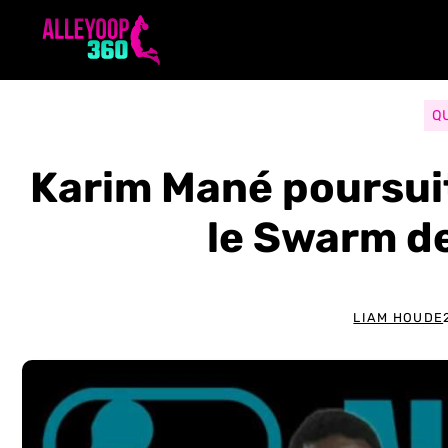
Aller
au
contenu
Q
Karim Mané poursui
le Swarm d
LIAM HOUDE