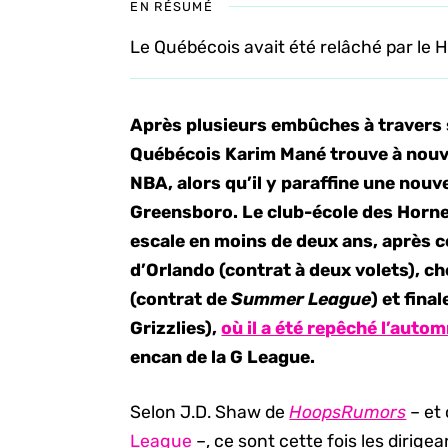
EN RÉSUMÉ
Le Québécois avait été relâché par le 
Après plusieurs embûches à travers 
Québécois Karim Mané trouve à nouve
NBA, alors qu’il y paraffine une nouv
Greensboro. Le club-école des Horne
escale en moins de deux ans, après 
d’Orlando (contrat à deux volets), 
(contrat de
Summer League
) et fina
Grizzlies),
où il a été repêché l’auto
encan de la G League.
Selon J.D. Shaw de
HoopsRumors
– et 
League
–, ce sont cette fois les dirige