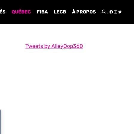
FACEBOO
INSTA
TWIT
ÉS
QUÉBEC
FIBA
LECB
À PROPOS
Tweets by AlleyOop360
à