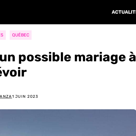
ACTUALIT
ES
QUÉBEC
 un possible mariage 
évoir
TANZA
1 JUIN 2023