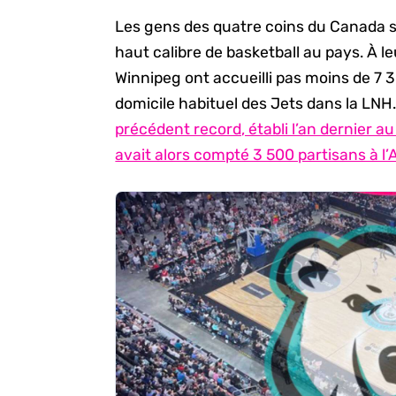
Les gens des quatre coins du Canada so
haut calibre de basketball au pays. À l
Winnipeg ont accueilli pas moins de 7 
domicile habituel des Jets dans la LN
précédent record, établi l’an dernier au
avait alors compté 3 500 partisans à l