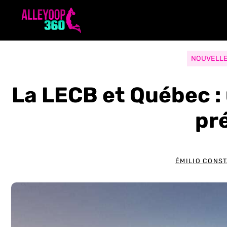
Aller
au
contenu
NOUVELL
La LECB et Québec :
pr
ÉMILIO CONS