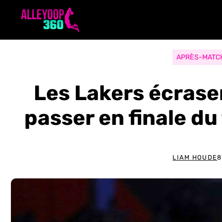
Aller
au
contenu
APRÈS-MATC
Les Lakers écrase
passer en finale du
LIAM HOUDE
8