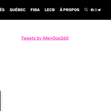
FACEBOO
INSTA
TWIT
ÉS
QUÉBEC
FIBA
LECB
À PROPOS
Tweets by AlleyOop360