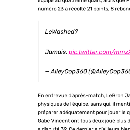
équipe au quatrième quart, alors que Ph
numéro 23 a récolté 21 points, 8 rebond
LeWashed?
Jamais.
pic.twitter.com/mmz
— AlleyOop360 (@AlleyOop36
En entrevue d’après-match, LeBron Jam
physiques de l’équipe, sans qui, il men
préparer adéquatement pour jouer le 
Gabe Vincent ont tous deux joué plus 
a disputé 39. Ce dernier a d’ailleurs b