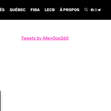
FACEBOO
INSTA
TWIT
ÉS
QUÉBEC
FIBA
LECB
À PROPOS
Tweets by AlleyOop360