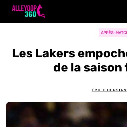
Aller
au
contenu
APRÈS-MATC
Les Lakers empoche
de la saison
ÉMILIO CONSTAN