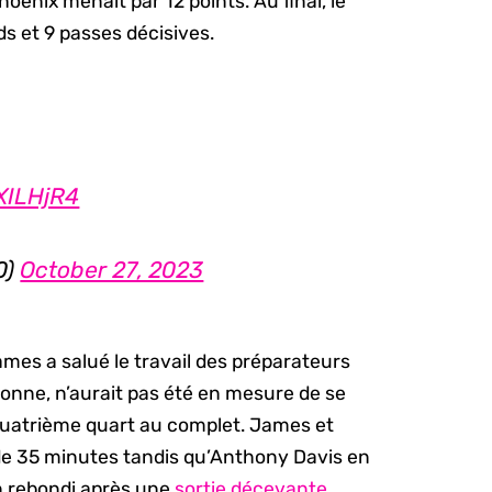
oenix menait par 12 points. Au final, le
s et 9 passes décisives.
XILHjR4
0)
October 27, 2023
es a salué le travail des préparateurs
tionne, n’aurait pas été en mesure de se
quatrième quart au complet. James et
de 35 minutes tandis qu’Anthony Davis en
ien rebondi après une
sortie décevante