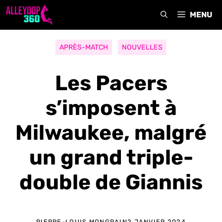
Aller
MENU
au
contenu
APRÈS-MATCH
NOUVELLES
Les Pacers
s’imposent à
Milwaukee, malgré
un grand triple-
double de Giannis
PIERRE-LOUIS MONGRAIN
2 JANVIER 2024