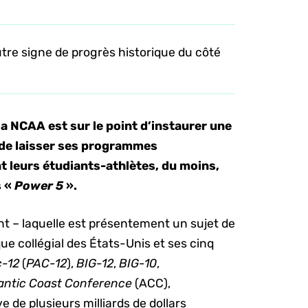
utre signe de progrès historique du côté
la NCAA est sur le point d’instaurer une
t de laisser ses programmes
t leurs étudiants-athlètes, du moins,
s «
Power 5
».
t – laquelle est présentement un sujet de
que collégial des États-Unis et ses cinq
c-12
(
PAC-12
),
BIG-12
,
BIG-10
,
antic Coast Conference
(ACC),
 de plusieurs milliards de dollars