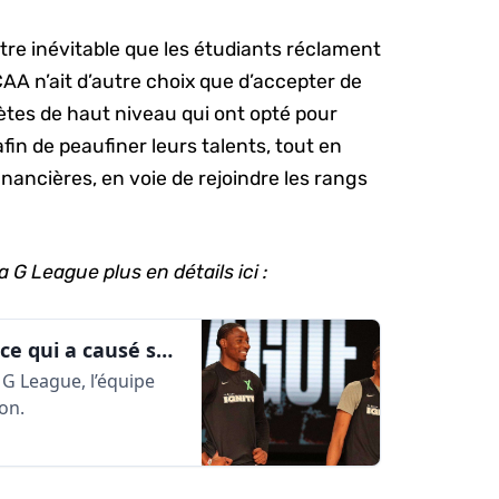
-être inévitable que les étudiants réclament
NCAA n’ait d’autre choix que d’accepter de
lètes de haut niveau qui ont opté pour
fin de peaufiner leurs talents, tout en
nancières, en voie de rejoindre les rangs
a G League plus en détails ici :
La fin du G League Ignite : qu’est-ce qui a causé sa perte? | AlleyOop360
G League, l’équipe
son.