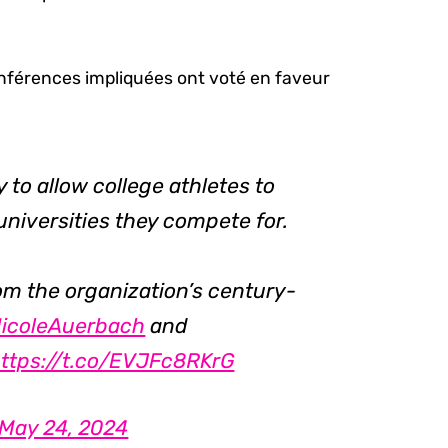
onférences impliquées ont voté en faveur
to allow college athletes to
universities they compete for.
rom the organization’s century-
icoleAuerbach
and
ttps://t.co/EVJFc8RKrG
May 24, 2024