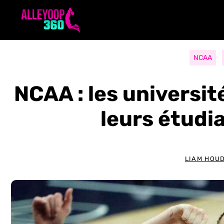
Aller
au
contenu
NCAA
NCAA : les universi
leurs étudi
LIAM HOU