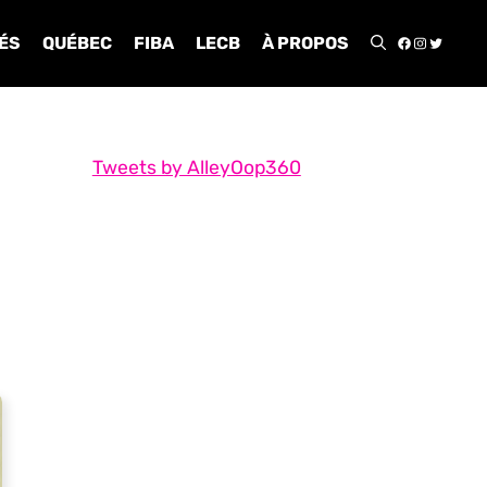
FACEBOO
INSTA
TWIT
ÉS
QUÉBEC
FIBA
LECB
À PROPOS
Tweets by AlleyOop360