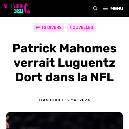
Aller
MENU
au
contenu
FAITS DIVERS
NOUVELLES
Patrick Mahomes
verrait Luguentz
Dort dans la NFL
LIAM HOUDE
13 MAI 2024