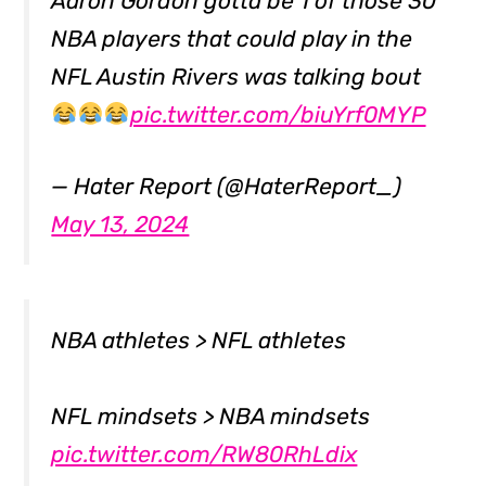
Aaron Gordon gotta be 1 of those 30
NBA players that could play in the
NFL Austin Rivers was talking bout
pic.twitter.com/biuYrf0MYP
— Hater Report (@HaterReport_)
May 13, 2024
NBA athletes > NFL athletes
NFL mindsets > NBA mindsets
pic.twitter.com/RW80RhLdix