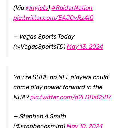
(Via
@nyjets
)
#RaiderNation
pic.twitter.com/EAJOvRz4lQ
— Vegas Sports Today
(@VegasSportsTD)
May 13, 2024
You're SURE no NFL players could
come play power forward in the
NBA?
pic.twitter.com/o2LDBsG587
— Stephen A Smith
(@stephenasmith)
May 10, 2024