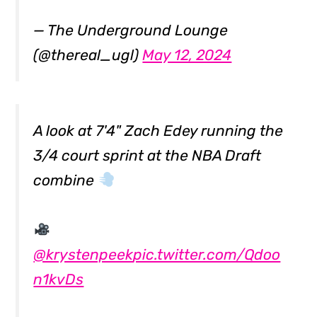
— The Underground Lounge
(@thereal_ugl)
May 12, 2024
A look at 7'4" Zach Edey running the
3/4 court sprint at the NBA Draft
combine
@krystenpeek
pic.twitter.com/Qdoo
n1kvDs