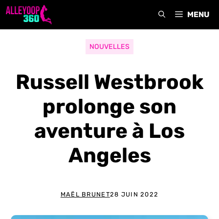
Aller
MENU
au
contenu
NOUVELLES
Russell Westbrook
prolonge son
aventure à Los
Angeles
MAËL BRUNET
28 JUIN 2022