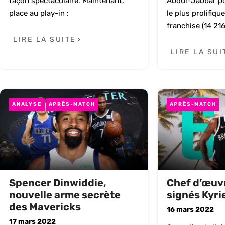
façon spectaculaire. Maintenant,
Abdul-Jabbar po
place au play-in :
le plus prolifique
franchise (14 216
LIRE LA SUITE
LIRE LA SUI
ANALYSE
APRÈS-MATCH
APRÈS-MATCH
Spencer Dinwiddie,
Chef d’œuvr
nouvelle arme secrète
signés Kyrie
des Mavericks
16 mars 2022
17 mars 2022