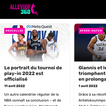
Aller
au
contenu
NOUVELLES
APRÈS-MATCH
Le portrait du tournoi de
Giannis et 
play-in 2022 est
triomphent 
officialisé
en prolong
11 avril 2022
1 avril 2022
Un autre calendrier régulier de la
Grâce à sa récol
NBA connaît sa conclusion – et de
Antetokounmpo 