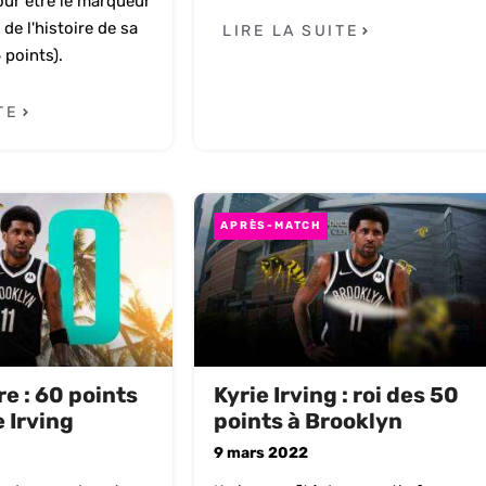
ur être le marqueur
 de l'histoire de sa
LIRE LA SUITE
 points).
TE
APRÈS-MATCH
e : 60 points
Kyrie Irving : roi des 50
 Irving
points à Brooklyn
9 mars 2022