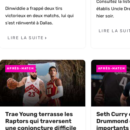
Consultez la lis
Dinwiddie a frappé deux tirs
établis Uncle Dr
victorieux en deux matchs, lui qui
hier soir.
s'est réinventé à Dallas.
LIRE LA SUI
LIRE LA SUITE
APRÈS-MATCH
APRÈS-MATCH
Trae Young terrasse les
Seth Curry 
Raptors qui traversent
Drummond 
une conjoncture difficile
importants 