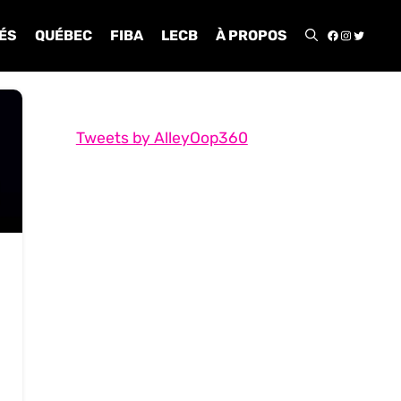
FACEBOO
INSTA
TWIT
ÉS
QUÉBEC
FIBA
LECB
À PROPOS
Tweets by AlleyOop360