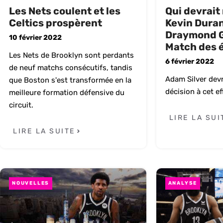
Les Nets coulent et les
Qui devrait
Celtics prospèrent
Kevin Duran
Draymond G
10 février 2022
Match des é
Les Nets de Brooklyn sont perdants
6 février 2022
de neuf matchs consécutifs, tandis
Adam Silver dev
que Boston s'est transformée en la
décision à cet ef
meilleure formation défensive du
circuit.
LIRE LA SUI
LIRE LA SUITE
NOUVELLES
ANALYSE