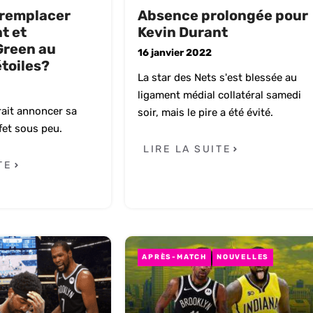
 remplacer
Absence prolongée pour
t et
Kevin Durant
reen au
16 janvier 2022
toiles?
La star des Nets s'est blessée au
ligament médial collatéral samedi
rait annoncer sa
soir, mais le pire a été évité.
fet sous peu.
LIRE LA SUITE
TE
APRÈS-MATCH
NOUVELLES