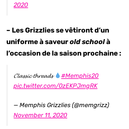
2020
– Les Grizzlies se vêtiront d’un
uniforme à saveur
old school
à
l’occasion de la saison prochaine :
𝓒𝓵𝓪𝓼𝓼𝓲𝓬 𝓽𝓱𝓻𝓮𝓪𝓭𝓼
#Memphis20
pic.twitter.com/0zEKPJmgRK
— Memphis Grizzlies (@memgrizz)
November 11, 2020