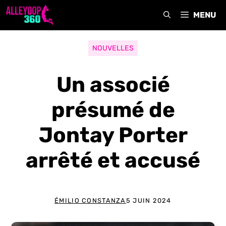
Aller
MENU
au
contenu
NOUVELLES
Un associé
présumé de
Jontay Porter
arrêté et accusé
ÉMILIO CONSTANZA
5 JUIN 2024