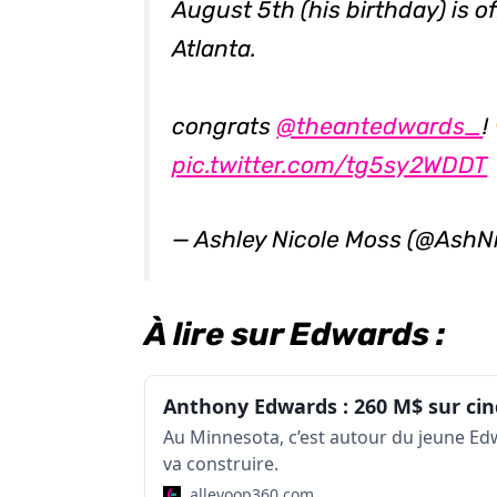
August 5th (his birthday) is o
Atlanta.
congrats
@theantedwards_
!
pic.twitter.com/tg5sy2WDDT
— Ashley Nicole Moss (@AshN
À lire sur Edwards :
Au Minnesota, c’est autour du jeune Ed
va construire.
alleyoop360.com