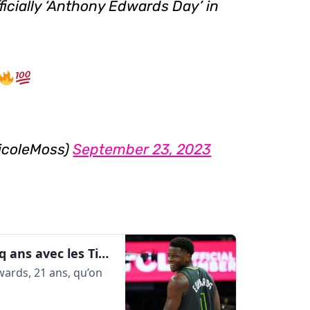
fficially ‘Anthony Edwards Day’ in
icoleMoss)
September 23, 2023
Anthony Edwards : 260 M$ sur cinq ans avec les Timberwolves | AlleyOop360
wards, 21 ans, qu’on