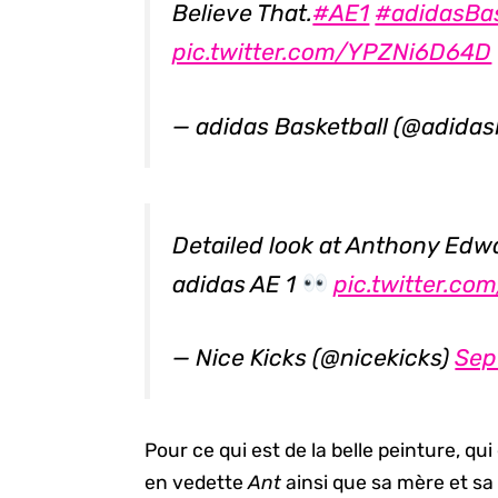
Believe That.
#AE1
#adidasBas
pic.twitter.com/YPZNi6D64D
— adidas Basketball (@adida
Detailed look at Anthony Edw
adidas AE 1
pic.twitter.c
— Nice Kicks (@nicekicks)
Sep
Pour ce qui est de la belle peinture, qu
en vedette
Ant
ainsi que sa mère et s