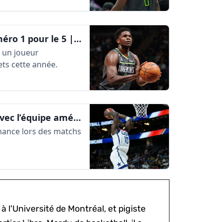
Anthony Edwards troque son numéro 1 pour le 5 | AlleyOop360
« un joueur
ets cette année.
Anthony Edwards impressionne avec l’équipe américaine | AlleyOop360
chance lors des matchs
à l'Université de Montréal, et pigiste