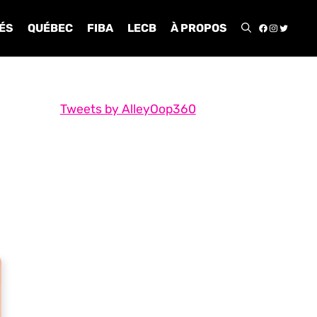
FACEBOO
INSTA
TWIT
ÉS
QUÉBEC
FIBA
LECB
À PROPOS
Tweets by AlleyOop360