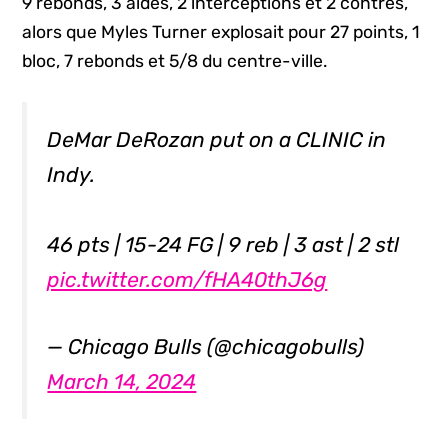
9 rebonds, 3 aides, 2 interceptions et 2 contres,
alors que Myles Turner explosait pour 27 points, 1
bloc, 7 rebonds et 5/8 du centre-ville.
DeMar DeRozan put on a CLINIC in
Indy.
46 pts | 15-24 FG | 9 reb | 3 ast | 2 stl
pic.twitter.com/fHA40thJ6g
— Chicago Bulls (@chicagobulls)
March 14, 2024