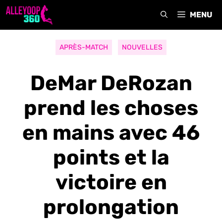
Aller
MENU
au
contenu
APRÈS-MATCH
NOUVELLES
DeMar DeRozan
prend les choses
en mains avec 46
points et la
victoire en
prolongation