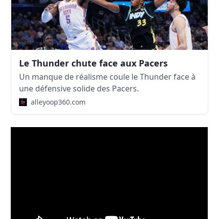
Le Thunder chute face aux Pacers
Un manque de réalisme coule le Thunder face à
une défensive solide des Pacers.
alleyoop360.com