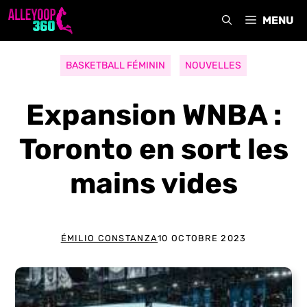
Aller
MENU
au
contenu
BASKETBALL FÉMININ
NOUVELLES
Expansion WNBA :
Toronto en sort les
mains vides
ÉMILIO CONSTANZA
10 OCTOBRE 2023