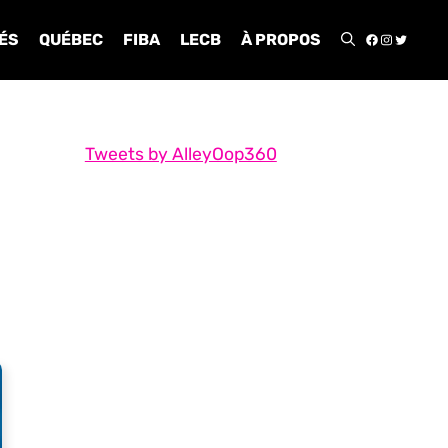
FACEBOO
INSTA
TWIT
ÉS
QUÉBEC
FIBA
LECB
À PROPOS
Tweets by AlleyOop360