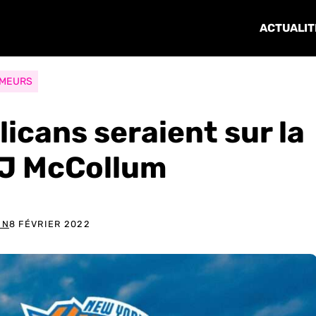
ACTUALIT
MEURS
licans seraient sur la
CJ McCollum
IN
8 FÉVRIER 2022