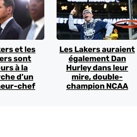
ers et les
Les Lakers auraient
ers sont
également Dan
urs à la
Hurley dans leur
che d’un
mire, double-
neur-chef
champion NCAA