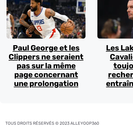
Paul George et les
Les Lak
Clippers ne seraient
Cavali
pas sur la même
toujo
page concernant
recher
une prolongation
entraî
TOUS DROITS RÉSERVÉS © 2023 ALLEYOOP360