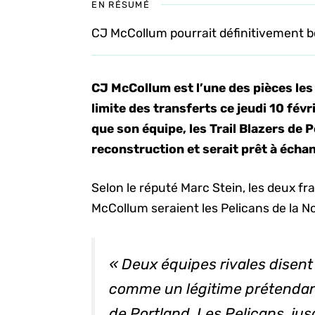
EN RÉSUMÉ
CJ McCollum pourrait définitivement bo
CJ McCollum est l’une des pièces les 
limite des transferts ce jeudi 10 fév
que son équipe, les Trail Blazers de
reconstruction et serait prêt à échang
Selon le réputé Marc Stein, les deux f
McCollum seraient les Pelicans de la N
« Deux équipes rivales disen
comme un légitime prétenda
de Portland. Les Pelicans, jus