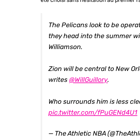
été choisi sans hésitation au premier 
The Pelicans look to be opera
they head into the summer w
Williamson.
Zion will be central to New O
writes
@WillGuillory
.
Who surrounds him is less cle
pic.twitter.com/fPuGENd4U1
— The Athletic NBA (@TheAth