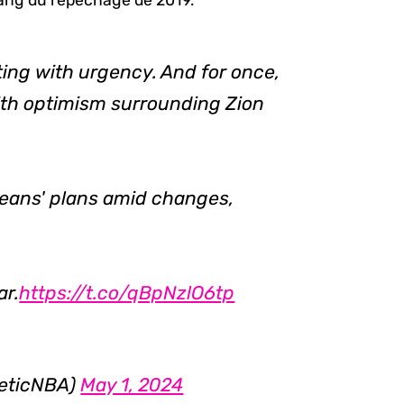
rang du repêchage de 2019.
ting with urgency. And for once,
ith optimism surrounding Zion
rleans' plans amid changes,
ar.
https://t.co/qBpNzlO6tp
leticNBA)
May 1, 2024