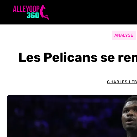
Aller
au
contenu
ANALYSE
Les Pelicans se r
CHARLES LE