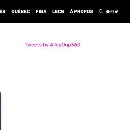
FACEBOO
INSTA
TWIT
ÉS
QUÉBEC
FIBA
LECB
À PROPOS
Tweets by AlleyOop360