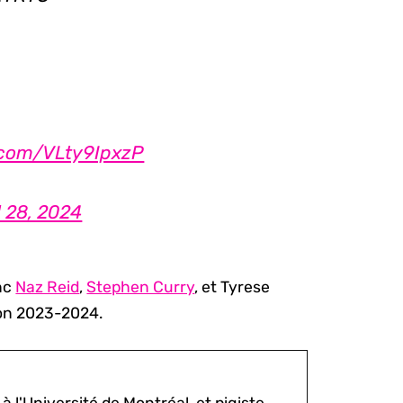
r.com/VLty9IpxzP
l 28, 2024
onc
Naz Reid
,
Stephen Curry
, et Tyrese
ison 2023-2024.