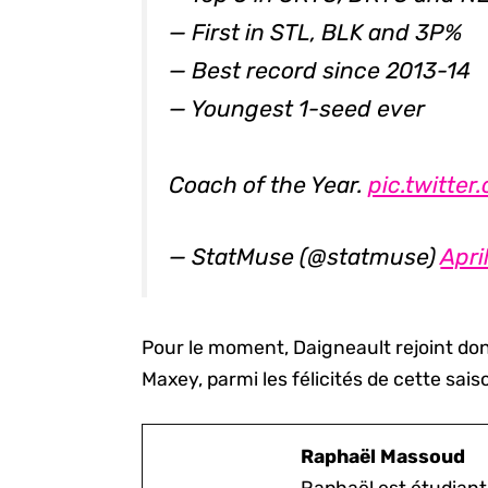
— First in STL, BLK and 3P%
— Best record since 2013-14
— Youngest 1-seed ever
Coach of the Year.
pic.twitte
— StatMuse (@statmuse)
Apri
Pour le moment, Daigneault rejoint d
Maxey, parmi les félicités de cette sa
Raphaël Massoud