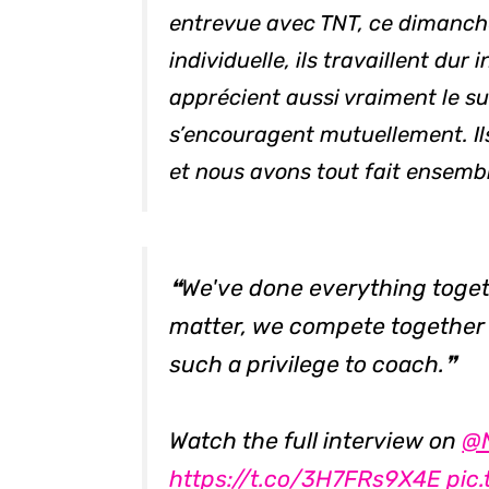
entrevue avec TNT, ce dimanche.
individuelle, ils travaillent dur 
apprécient aussi vraiment le su
s’encouragent mutuellement. Ils
et nous avons tout fait ensembl
❝We've done everything togeth
matter, we compete together 
such a privilege to coach.❞
Watch the full interview on
@
https://t.co/3H7FRs9X4E
pic