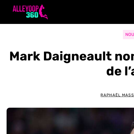
Aller
au
contenu
NOU
Mark Daigneault n
de l
RAPHAËL MAS