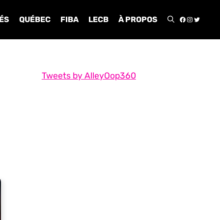
FACEBOO
INSTA
TWIT
ÉS
QUÉBEC
FIBA
LECB
À PROPOS
Tweets by AlleyOop360