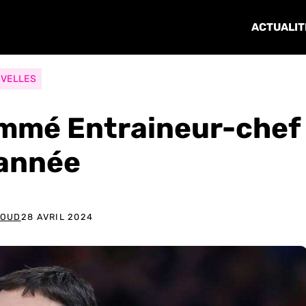
ACTUALIT
VELLES
ommé Entraineur-chef
’année
SOUD
28 AVRIL 2024