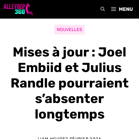
Aller
MENU
au
contenu
NOUVELLES
Mises à jour : Joel
Embiid et Julius
Randle pourraient
s’absenter
longtemps
LIAM HOUDE
2 FÉVRIER 2024