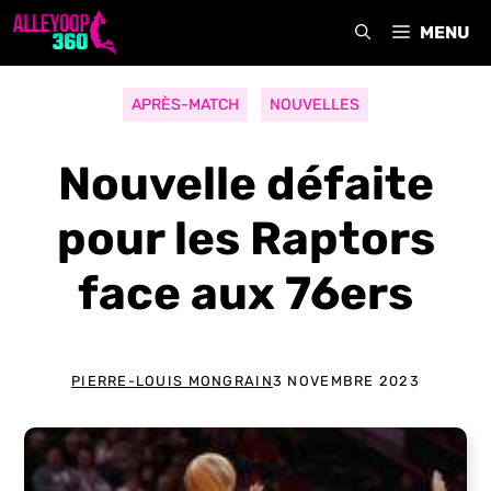
Aller
MENU
au
contenu
APRÈS-MATCH
NOUVELLES
Nouvelle défaite
pour les Raptors
face aux 76ers
PIERRE-LOUIS MONGRAIN
3 NOVEMBRE 2023