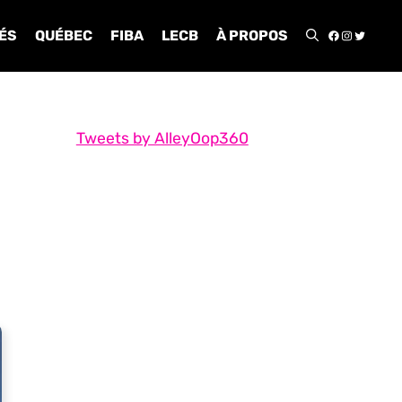
FACEBOO
INSTA
TWIT
ÉS
QUÉBEC
FIBA
LECB
À PROPOS
Tweets by AlleyOop360