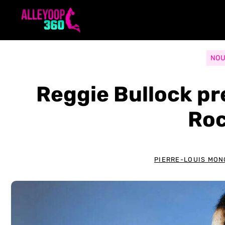
Aller
au
contenu
NOU
Reggie Bullock pr
Ro
PIERRE-LOUIS MON