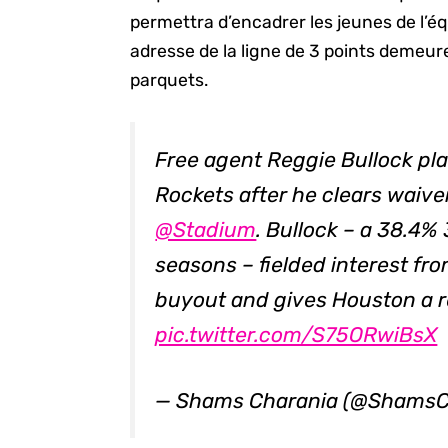
permettra d’encadrer les jeunes de l’éq
adresse de la ligne de 3 points demeur
parquets.
Free agent Reggie Bullock pla
Rockets after he clears waiver
@Stadium
. Bullock – a 38.4%
seasons – fielded interest fr
buyout and gives Houston a r
pic.twitter.com/S75ORwiBsX
— Shams Charania (@ShamsC