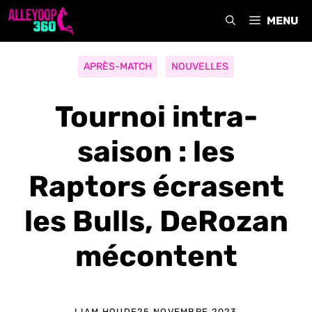
Aller
MENU
au
contenu
APRÈS-MATCH
NOUVELLES
Tournoi intra-
saison : les
Raptors écrasent
les Bulls, DeRozan
mécontent
LIAM HOUDE
25 NOVEMBRE 2023