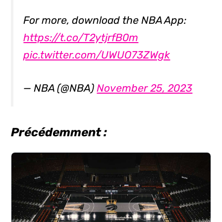
For more, download the NBA App:
https://t.co/T2ytjrfB0m
pic.twitter.com/UWUO73ZWgk
— NBA (@NBA)
November 25, 2023
Précédemment :