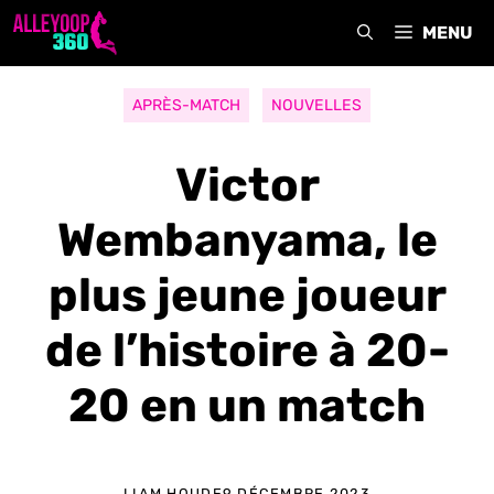
Aller
MENU
au
contenu
APRÈS-MATCH
NOUVELLES
Victor
Wembanyama, le
plus jeune joueur
de l’histoire à 20-
20 en un match
LIAM HOUDE
9 DÉCEMBRE 2023