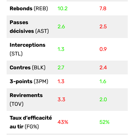
Rebonds
(REB)
10.2
7.8
Passes
2.6
2.5
décisives
(AST)
Interceptions
1.3
0.9
(STL)
Contres
(BLK)
2.7
2.4
3-points
(3PM)
1.3
1.6
Revirements
3.3
2.0
(TOV)
Taux d’efficacité
43%
52%
au tir
(FG%)