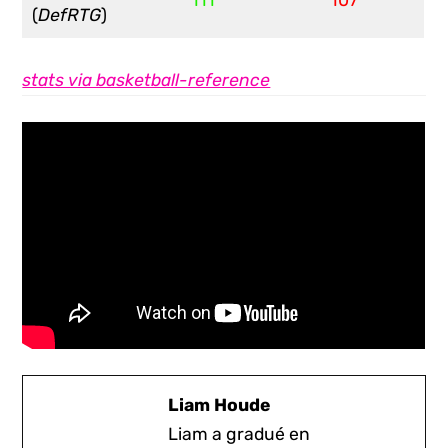
111
107
(
DefRTG
)
stats via basketball-reference
Liam Houde
Liam a gradué en