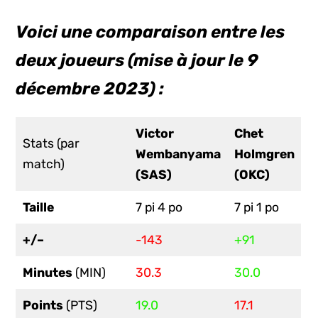
Voici une comparaison entre les
deux joueurs (mise à jour le 9
décembre 2023) :
Victor
Chet
Stats (par
Wembanyama
Holmgren
match)
(SAS)
(OKC)
Taille
7 pi 4 po
7 pi 1 po
+/–
-143
+91
Minutes
(MIN)
30.3
30.0
Points
(PTS)
19.0
17.1