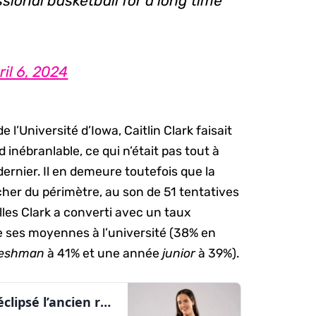
sional basketball for a long time"
ril 6, 2024
’Université d’Iowa, Caitlin Clark faisait
inébranlable, ce qui n’était pas tout à
 dernier. Il en demeure toutefois que la
ocher du périmètre, au son de 51 tentatives
elles Clark a converti avec un taux
de ses moyennes à l’université (38% en
reshman
à 41% et une année
junior
à 39%).
Le repêchage de la WNBA 2024 a éclipsé l’ancien record d’audience | AlleyOop360