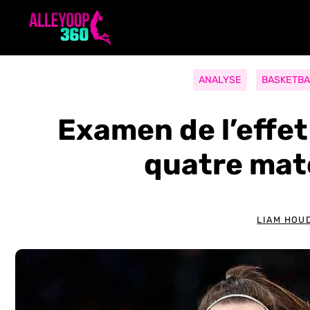
Aller
au
contenu
ANALYSE
BASKETBA
Examen de l’effet
quatre ma
LIAM HOU