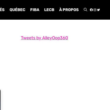
FACEBOO
INSTA
TWIT
ÉS
QUÉBEC
FIBA
LECB
À PROPOS
Tweets by AlleyOop360