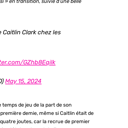
i » en transition, suivie d’une belle
 Caitlin Clark chez les
tter.com/GZhb8Eqilk
0)
May 15, 2024
 temps de jeu de la part de son
 première demie, même si Caitlin était de
quatre joutes, car la recrue de premier