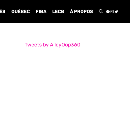
FACEBOO
INSTA
TWIT
ÉS
QUÉBEC
FIBA
LECB
À PROPOS
Tweets by AlleyOop360