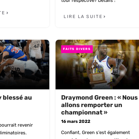
tour respective? Détails :
TE
LIRE LA SUITE
FAITS DIVERS
 blessé au
Draymond Green : « Nous
allons remporter un
championnat »
16 mars 2022
pourrait revenir
Confiant, Green s'est également
liminatoires.