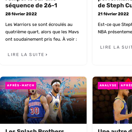
séquence de 26-1
de Steph C
28 février 2022
21 février 2022
Les Warriors se sont écroulés au
Est-ce que Steph
quatrième quart, alors que les Mavs
NBA présenteme
ont soudainement pris feu. À voir :
LIRE LA SUI
LIRE LA SUITE
APRÈS-MATCH
ANALYSE
APRÈ
Les Splash Brothers
Une autre d