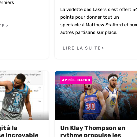
erniers
La vedette des Lakers s'est offert 5
points pour donner tout un
spectacle à Matthew Stafford et au
TE
autres partisans sur place.
LIRE LA SUITE
APRÈS-MATCH
t à la
Un Klay Thompson en
e incroyable
rythme propulse les