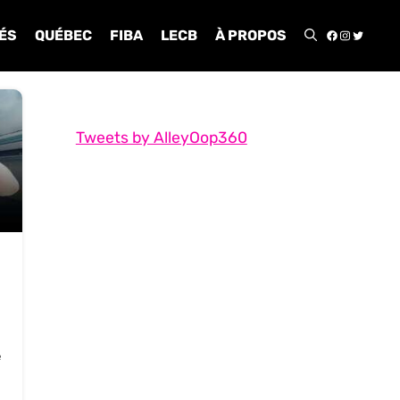
FACEBOO
INSTA
TWIT
ÉS
QUÉBEC
FIBA
LECB
À PROPOS
Tweets by AlleyOop360
e