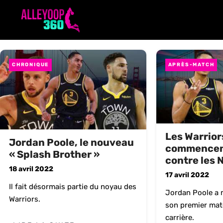
Aller
au
contenu
CHRONIQUE
APRÈS-MATCH
Les Warrior
Jordan Poole, le nouveau
commencent
« Splash Brother »
contre les 
18 avril 2022
17 avril 2022
Il fait désormais partie du noyau des
Jordan Poole a 
Warriors.
son premier matc
carrière.