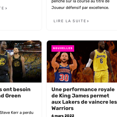
penché sur la course au titre de
Joueur défensif par excellence.
TE
LIRE LA SUITE
NOUVELLES
s ont besoin
Une performance royale
d Green
de King James permet
aux Lakers de vaincre le
Warriors
Steve Kerr a perdu
6 mars 2022