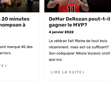
n 20 minutes
DeMar DeRozan peut-t-il
Thompson à
gagner le MVP?
4 janvier 2022
Le vétéran fait flèche de tout bois
 ont marqué 45 des
récemment, mais est-ce suffisant?
rriors.
Son coéquipier Nikola Vucevic croit
que oui.
TE
LIRE LA SUITE