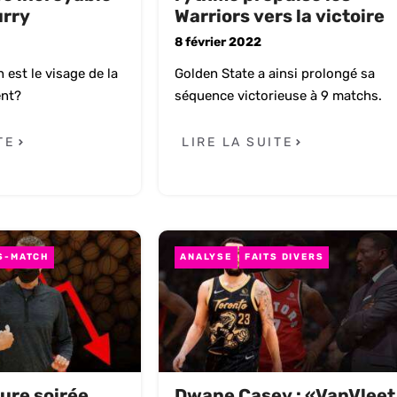
urry
Warriors vers la victoire
8 février 2022
 est le visage de la
Golden State a ainsi prolongé sa
nt?
séquence victorieuse à 9 matchs.
TE
LIRE LA SUITE
S-MATCH
ANALYSE
FAITS DIVERS
ure soirée
Dwane Casey : «VanVleet