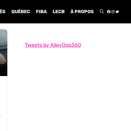
FACEBOO
INSTA
TWIT
ÉS
QUÉBEC
FIBA
LECB
À PROPOS
Tweets by AlleyOop360
e