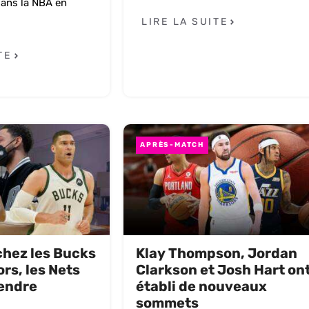
ans la NBA en
LIRE LA SUITE
TE
APRÈS-MATCH
chez les Bucks
Klay Thompson, Jordan
ors, les Nets
Clarkson et Josh Hart on
tendre
établi de nouveaux
sommets