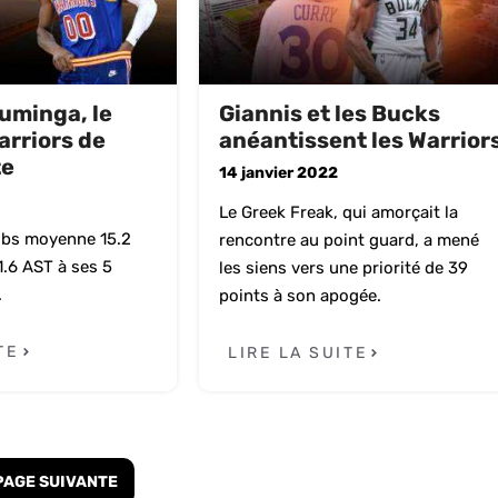
uminga, le
Giannis et les Bucks
arriors de
anéantissent les Warrior
te
14 janvier 2022
Le Greek Freak, qui amorçait la
ubs moyenne 15.2
rencontre au point guard, a mené
1.6 AST à ses 5
les siens vers une priorité de 39
.
points à son apogée.
TE
LIRE LA SUITE
PAGE SUIVANTE