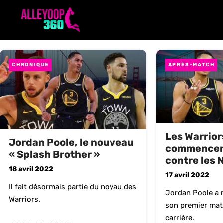
Aller
au
contenu
CHRONIQUE
APRÈS-MATCH
Les Warrior
Jordan Poole, le nouveau
commencent
« Splash Brother »
contre les 
18 avril 2022
17 avril 2022
Il fait désormais partie du noyau des
Jordan Poole a 
Warriors.
son premier matc
carrière.