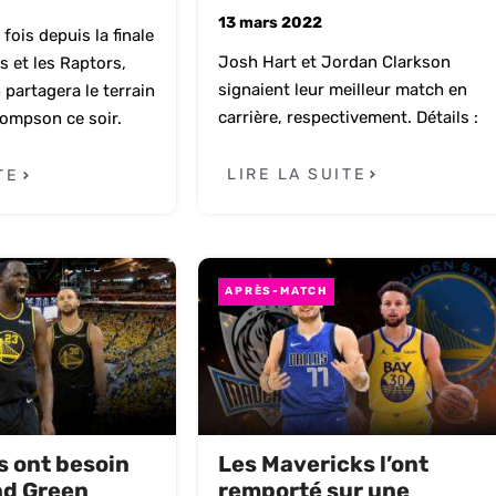
13 mars 2022
fois depuis la finale
Josh Hart et Jordan Clarkson
s et les Raptors,
signaient leur meilleur match en
partagera le terrain
carrière, respectivement. Détails :
hompson ce soir.
LIRE LA SUITE
TE
APRÈS-MATCH
s ont besoin
Les Mavericks l’ont
d Green
remporté sur une