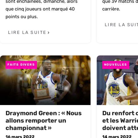
sont enchaînées, dimanche, alors
que 39 matchs d
que cinq joueurs ont marqué 40
carrière.
points ou plus.
LIRE LA SUI
LIRE LA SUITE
FAITS DIVERS
NOUVELLES
Draymond Green : « Nous
Du renfort 
allons remporter un
et les Warri
championnat »
doivent at
16 mars 2022
14 mars 2022