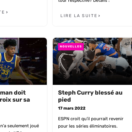
tour respective? Détails :
TE
LIRE LA SUITE
NOUVELLES
man doit
Steph Curry blessé au
roix sur sa
pied
17 mars 2022
ESPN croit qu’il pourrait revenir
'a seulement joué
pour les séries éliminatoires.