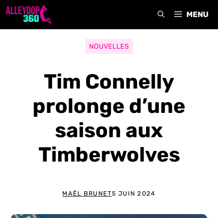
Aller
MENU
au
contenu
NOUVELLES
Tim Connelly
prolonge d’une
saison aux
Timberwolves
MAËL BRUNET
5 JUIN 2024