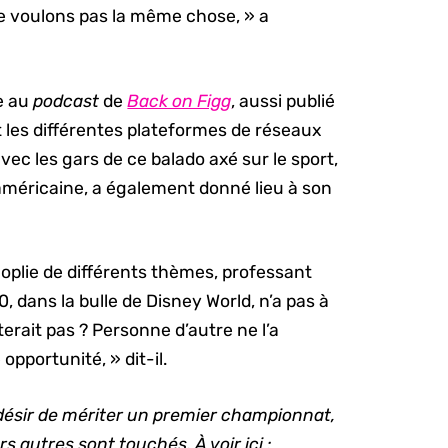
ne voulons pas la même chose, » a
ue au
podcast
de
Back on Figg
, aussi publié
 les différentes plateformes de réseaux
vec les gars de ce balado axé sur le sport,
o-américaine, a également donné lieu à son
noplie de différents thèmes, professant
0, dans la bulle de Disney World, n’a pas à
rait pas ? Personne d’autre ne l’a
pportunité, » dit-il.
le désir de mériter un premier championnat,
rs autres sont touchés. À voir ici :