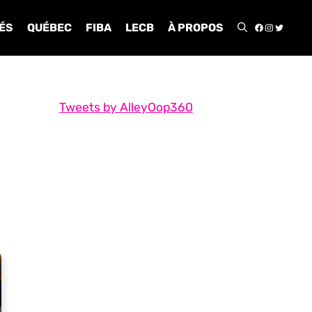
FACEBOO
INSTA
TWIT
ÉS
QUÉBEC
FIBA
LECB
À PROPOS
Tweets by AlleyOop360