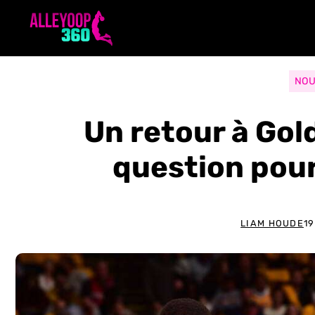
Aller
au
contenu
NOU
Un retour à Gol
question pour
LIAM HOUDE
1