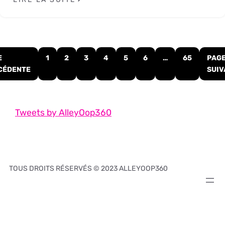
E
1
2
3
4
5
6
…
65
PAG
CÉDENTE
SUIV
Tweets by AlleyOop360
TOUS DROITS RÉSERVÉS © 2023 ALLEYOOP360