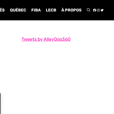
FACEBOO
INSTA
TWIT
ÉS
QUÉBEC
FIBA
LECB
À PROPOS
Tweets by AlleyOop360