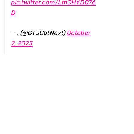
pic.twitter.com/LmOHYD076
D
— . (@GTJGotNext)
October
2, 2023