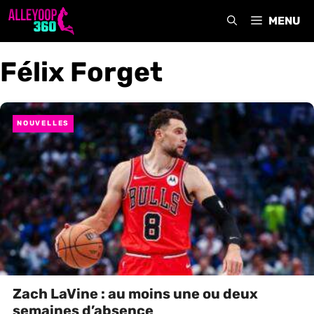
Aller
MENU
au
contenu
Félix Forget
NOUVELLES
Zach LaVine : au moins une ou deux
semaines d’absence