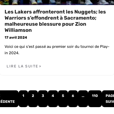
Les Lakers affronteront les Nuggets; les
Warriors s’effondrent à Sacramento;
malheureuse blessure pour Zion
Williamson
17 avril 2024
Voici ce qui s'est passé au premier soir du tournoi de Play-
in 2024.
LIRE LA SUITE
E
1
2
3
4
5
6
…
110
PAG
CÉDENTE
SUI