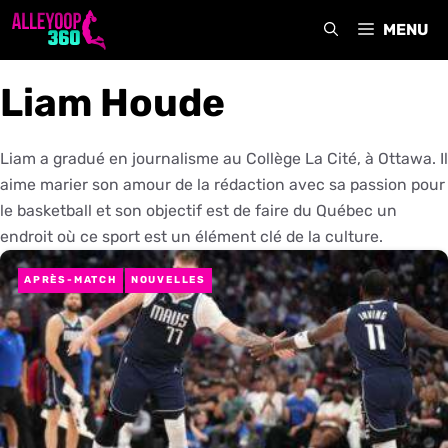
Aller
MENU
au
contenu
Liam Houde
Liam a gradué en journalisme au Collège La Cité, à Ottawa. Il
aime marier son amour de la rédaction avec sa passion pour
le basketball et son objectif est de faire du Québec un
endroit où ce sport est un élément clé de la culture.
APRÈS-MATCH
NOUVELLES